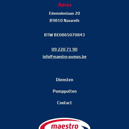
Adres
Edemolenlaan 20
B9810 Nazareth
BTW BE0865070843
09 220 71 90
info@maestro-pumps.be
Diensten
Pompputten
Contact