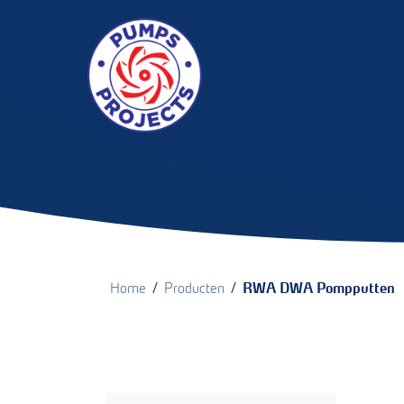
/
/
Home
Producten
RWA DWA Pompputten